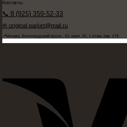
Контакты
📞 8 (925) 359-52-33
✉ original-parket@mail.ru
📍Москва, Волгоградский просп., 32, корп. 25, 1-этаж, пав. 276