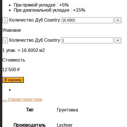
При прямой укладке : +5%
При диагональной укладке : +15%
Количество Дуб Country
Упаковок
Количество Дуб Country
1
упак. =
16.6002
м2
Стоимость
12 500
₽
В корзину
Характеристики
Тип
Грунтовка
Производитель
Lechner