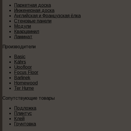
Паркетная доска
Инженерная доска
Английская и Французская ёлка
Стеновые панели
Модули
Кварцвинил
Ламинат
Производители
Basic
Kährs
Upofloor
Focus Floor
Barlinek
Homewood
Ter Hurne
Сопутствующие товары
Подложка
Плинтус
Клей
Грунтовка