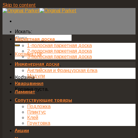
Skip to content
Искать:
Паркетная доска
1-полосная паркетная доска
2-полосная паркетная доска
Корзина /
0
₽
3-полосная паркетная доска
Инженерная доска
Корзина пуста.
Английская и Французская ёлка
Модули
Корзина
Кварцвинил
Корзина пуста.
Ламинат
Сопутствующие товары
Подложка
Плинтус
Клей
Грунтовка
Акции