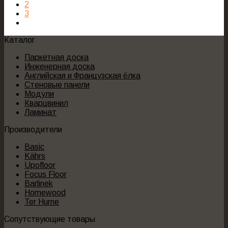
2
3
Каталог
Паркетная доска
Инженерная доска
Английская и Французская ёлка
Стеновые панели
Модули
Кварцвинил
Ламинат
Производители
Basic
Kährs
Upofloor
Focus Floor
Barlinek
Homewood
Ter Hurne
Сопутствующие товары