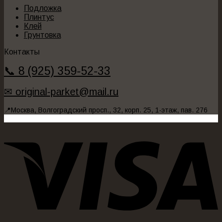
Подложка
Плинтус
Клей
Грунтовка
Контакты
📞 8 (925) 359-52-33
✉ original-parket@mail.ru
📍Москва, Волгоградский просп., 32, корп. 25, 1-этаж, пав. 276