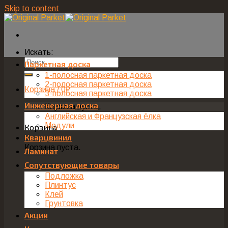
Skip to content
Искать:
Паркетная доска
1-полосная паркетная доска
2-полосная паркетная доска
Корзина /
0
₽
3-полосная паркетная доска
Инженерная доска
Корзина пуста.
Английская и Французская ёлка
Модули
Корзина
Кварцвинил
Корзина пуста.
Ламинат
Сопутствующие товары
Подложка
Плинтус
Клей
Грунтовка
Акции