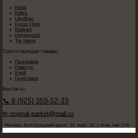
Basic
Kährs
Upofloor
Focus Floor
Barlinek
Homewood
Ter Hurne
Сопутствующие товары
Подложка
Плинтус
Клей
Грунтовка
Контакты
📞 8 (925) 359-52-33
✉ original-parket@mail.ru
📍Москва, Волгоградский просп., 32, корп. 25, 1-этаж, пав. 276