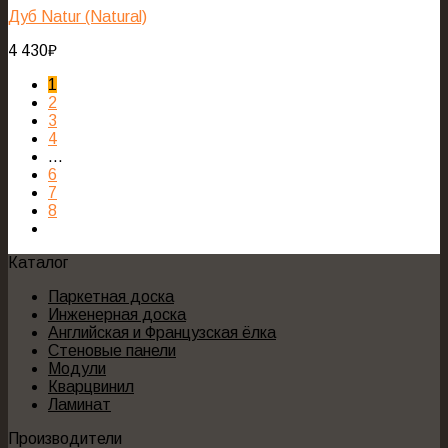
Дуб Natur (Natural)
4 430
₽
1
2
3
4
…
6
7
8
Каталог
Паркетная доска
Инженерная доска
Английская и Французская ёлка
Стеновые панели
Модули
Кварцвинил
Ламинат
Производители