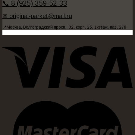
📞 8 (925) 359-52-33
✉ original-parket@mail.ru
📍Москва, Волгоградский просп., 32, корп. 25, 1-этаж, пав. 276