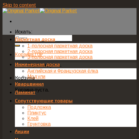
Skip to content
Искать:
Паркетная доска
1-полосная паркетная доска
2-полосная паркетная доска
Корзина /
0
₽
3-полосная паркетная доска
Инженерная доска
Корзина пуста.
Английская и Французская ёлка
Модули
Корзина
Кварцвинил
Корзина пуста.
Ламинат
Сопутствующие товары
Подложка
Плинтус
Клей
Грунтовка
Акции