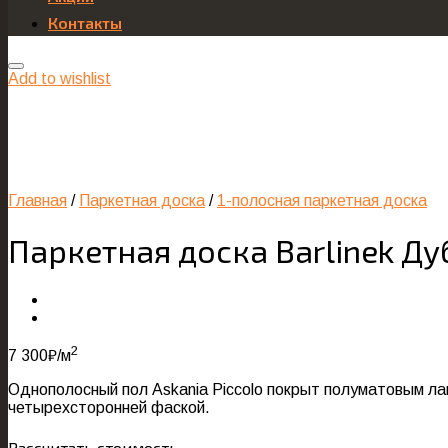
Контакты
Add to wishlist
Главная
/
Паркетная доска
/
1-полосная паркетная доска
Паркетная доска Barlinek Дуб
2
7 300
₽
/м
Однополосный пол Askania Piccolo покрыт полуматовым ла
четырехсторонней фаской.
Рассчитать стоимость