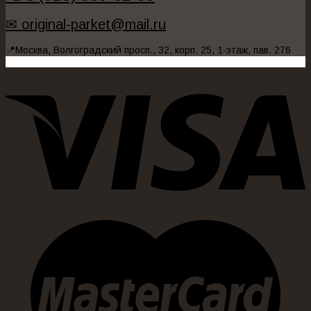
✉ original-parket@mail.ru
📍Москва, Волгоградский просп., 32, корп. 25, 1-этаж, пав. 276