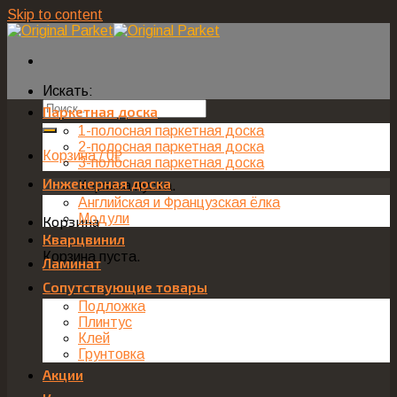
Skip to content
Искать:
Паркетная доска
1-полосная паркетная доска
2-полосная паркетная доска
Корзина /
0
₽
3-полосная паркетная доска
Инженерная доска
Корзина пуста.
Английская и Французская ёлка
Модули
Корзина
Кварцвинил
Корзина пуста.
Ламинат
Сопутствующие товары
Подложка
Плинтус
Клей
Грунтовка
Акции