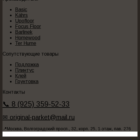
Basic
Kährs
Upofloor
Focus Floor
Barlinek
Homewood
Ter Hurne
Сопутствующие товары
Подложка
Плинтус
Клей
Грунтовка
Контакты
📞 8 (925) 359-52-33
✉ original-parket@mail.ru
📍Москва, Волгоградский просп., 32, корп. 25, 1-этаж, пав. 276