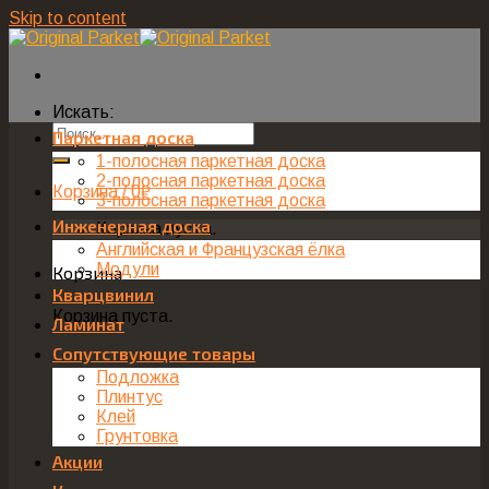
Skip to content
Искать:
Паркетная доска
1-полосная паркетная доска
2-полосная паркетная доска
Корзина /
0
₽
3-полосная паркетная доска
Инженерная доска
Корзина пуста.
Английская и Французская ёлка
Модули
Корзина
Кварцвинил
Корзина пуста.
Ламинат
Сопутствующие товары
Подложка
Плинтус
Клей
Грунтовка
Акции