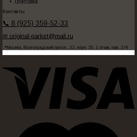
Грунтовка
Контакты
📞 8 (925) 359-52-33
✉ original-parket@mail.ru
📍Москва, Волгоградский просп., 32, корп. 25, 1-этаж, пав. 276