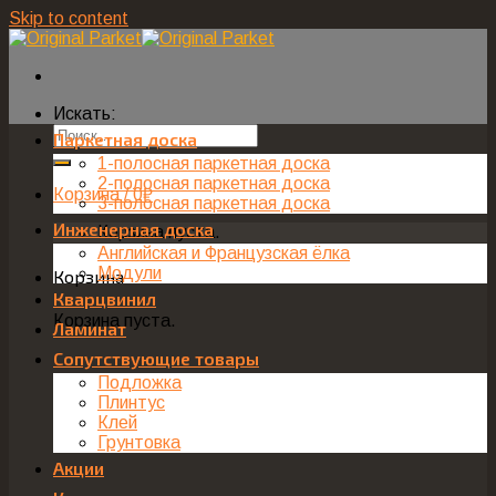
Skip to content
Искать:
Паркетная доска
1-полосная паркетная доска
2-полосная паркетная доска
Корзина /
0
₽
3-полосная паркетная доска
Инженерная доска
Корзина пуста.
Английская и Французская ёлка
Модули
Корзина
Кварцвинил
Корзина пуста.
Ламинат
Сопутствующие товары
Подложка
Плинтус
Клей
Грунтовка
Акции