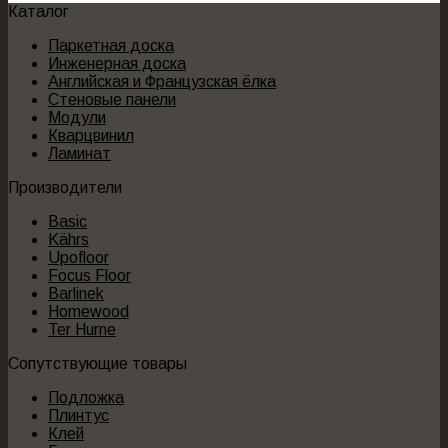
Каталог
Паркетная доска
Инженерная доска
Английская и Французская ёлка
Стеновые панели
Модули
Кварцвинил
Ламинат
Производители
Basic
Kährs
Upofloor
Focus Floor
Barlinek
Homewood
Ter Hurne
Сопутствующие товары
Подложка
Плинтус
Клей