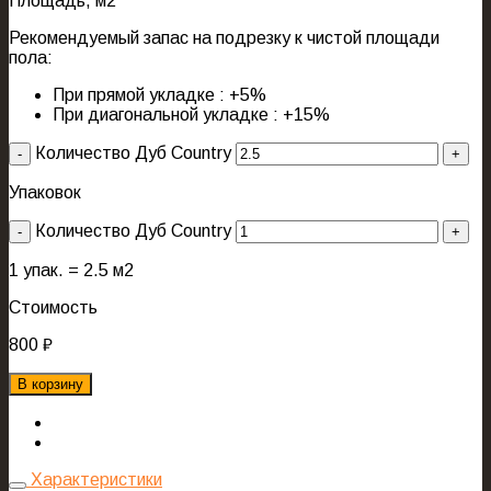
Площадь, м2
Рекомендуемый запас на подрезку к чистой площади
пола:
При прямой укладке : +5%
При диагональной укладке : +15%
Количество Дуб Country
Упаковок
Количество Дуб Country
1
упак. =
2.5
м2
Стоимость
800
₽
В корзину
Характеристики