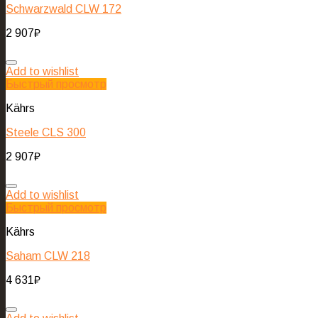
Schwarzwald CLW 172
2 907
₽
Add to wishlist
Быстрый просмотр
Kährs
Steele CLS 300
2 907
₽
Add to wishlist
Быстрый просмотр
Kährs
Saham CLW 218
4 631
₽