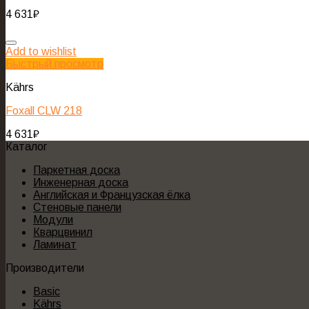
4 631
₽
Add to wishlist
Быстрый просмотр
Kährs
Foxall CLW 218
4 631
₽
Каталог
Паркетная доска
Инженерная доска
Английская и Французская ёлка
Стеновые панели
Модули
Кварцвинил
Ламинат
Производители
Basic
Kährs