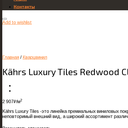
Контакты
Add to wishlist
Главная
/
Кварцвинил
Kährs Luxury Tiles Redwood C
2
2 907
₽
/м
Kährs Luxury Tiles -это линейка премиальных виниловых п
неповторимый внешний вид, а широкий ассортимент разли
Рассчитать стоимость